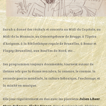
Sarah a donné des récitals et concerts au Midi du Capitole, au
Midi de la Monnaie, au Concertgebouw de Brugge, à l’Opéra
d’Avignon, à la Bibliothèque royale de Bruxelles, à Bozar et
Flagey (Bruxelles), aux Bouffes du Nord, etc…
Ses programmes toujours documentés, tournent autour de
thèmes tels que la danse macabre, la censure, le cosmos, la
seconde guerre mondiale, la culture hébraïque, l’esclavage, et
la mixité en musique.
Elle joue régulièrement en duo avec les pianistes
Julien Libeer
,
Mara Dobrescu
,
Elodie Vignon
, Nino Pavlenichvili, Philippe