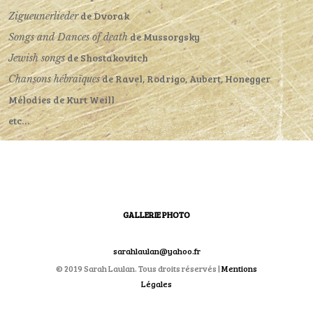
de Dvorak
Zigueunerlieder
de Mussorgsky
Songs and Dances of death
de Shostakovitch
Jewish songs
de Ravel, Rodrigo, Aubert, Honegger
Chansons hébraïques
Mélodies de Kurt Weill
etc…
GALLERIE PHOTO
sarahlaulan@yahoo.fr
© 2019 Sarah Laulan. Tous droits réservés |
Mentions
Légales