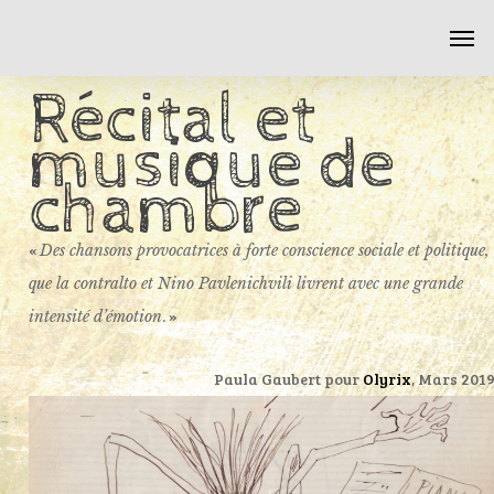
Skip
Men
to
main
Récital et
content
musique de
chambre
«
Des chansons provocatrices à forte conscience sociale et politique,
que la contralto et Nino Pavlenichvili livrent avec une grande
. »
intensité d’émotion
Paula Gaubert pour
Olyrix
, Mars 201