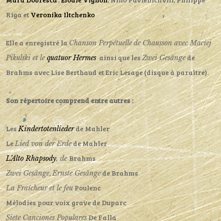
Riga et
Veronika Iltchenko
Elle a enregistré la
Chanson Perpétuelle
de Chausson
avec Maciej
ainsi que les
de
Pikulski et le
quatuor Hermes
Zwei Gesänge
Brahms avec Lise Berthaud et Eric Lesage (disque à paraître).
Son répertoire comprend entre autres :
Les
de Mahler
Kindertotenlieder
Le
de Mahler
Lied von der Erde
Brahms
L’Alto Rhapsody
, de
,
de Brahms
Zwei Gesänge
Ernste Gesänge
Poulenc
La Fraîcheur et le feu
Mélodies pour voix grave de Duparc
De Falla
Siete Canciones Populares